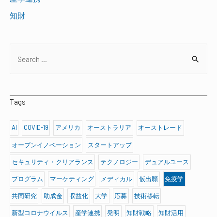
知財
S
e
a
r
Tags
c
h
AI
COVID-19
アメリカ
オーストラリア
オーストレード
f
オープンイノベーション
スタートアップ
o
セキュリティ・クリアランス
テクノロジー
デュアルユース
r
プログラム
マーケティング
メディカル
仮出願
免疫学
:
共同研究
助成金
収益化
大学
応募
技術移転
新型コロナウイルス
産学連携
発明
知財戦略
知財活用