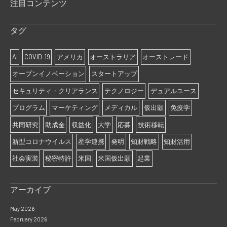
注目コンテンツ
タグ
AI
COVID-19
アメリカ
オーストラリア
オーストレード
オープンイノベーション
スタートアップ
セキュリティ・クリアランス
テクノロジー
デュアルユース
プログラム
マーケティング
メディカル
仮出願
免疫学
共同研究
助成金
収益化
大学
応募
技術移転
新型コロナウイルス
産学連携
発明
知財戦略
知財活用
社会実装
秘密特許
米国
米国仮出願
起業
アーカイブ
May 2026
February 2026