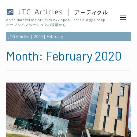
Main
open innovation articles by Japan Technology Group
オープンイノベーションの現場から
Men
JTG Articles
2020
February
Month: February 2020