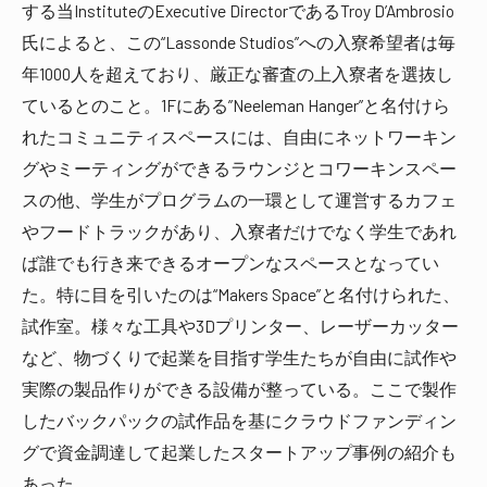
する当InstituteのExecutive DirectorであるTroy D’Ambrosio
氏によると、この“Lassonde Studios”への入寮希望者は毎
年1000人を超えており、厳正な審査の上入寮者を選抜し
ているとのこと。1Fにある”Neeleman Hanger”と名付けら
れたコミュニティスペースには、自由にネットワーキン
グやミーティングができるラウンジとコワーキンスペー
スの他、学生がプログラムの一環として運営するカフェ
やフードトラックがあり、入寮者だけでなく学生であれ
ば誰でも行き来できるオープンなスペースとなってい
た。特に目を引いたのは“Makers Space”と名付けられた、
試作室。様々な工具や3Dプリンター、レーザーカッター
など、物づくりで起業を目指す学生たちが自由に試作や
実際の製品作りができる設備が整っている。ここで製作
したバックパックの試作品を基にクラウドファンディン
グで資金調達して起業したスタートアップ事例の紹介も
あった。