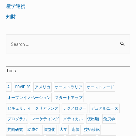
産学連携
知財
S
e
a
r
Tags
c
h
AI
COVID-19
アメリカ
オーストラリア
オーストレード
f
オープンイノベーション
スタートアップ
o
セキュリティ・クリアランス
テクノロジー
デュアルユース
r
プログラム
マーケティング
メディカル
仮出願
免疫学
:
共同研究
助成金
収益化
大学
応募
技術移転