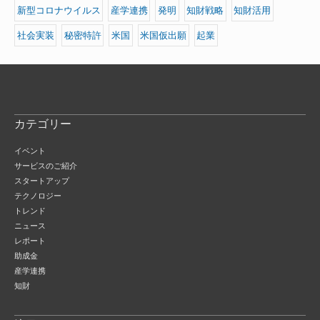
新型コロナウイルス
産学連携
発明
知財戦略
知財活用
社会実装
秘密特許
米国
米国仮出願
起業
カテゴリー
イベント
サービスのご紹介
スタートアップ
テクノロジー
トレンド
ニュース
レポート
助成金
産学連携
知財