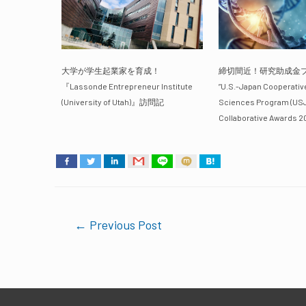
大学が学生起業家を育成！
締切間近！研究助成金
『Lassonde Entrepreneur Institute
”U.S.-Japan Cooperativ
(University of Utah)』訪問記
Sciences Program (US
Collaborative Awards 2
Post
←
Previous Post
navigation