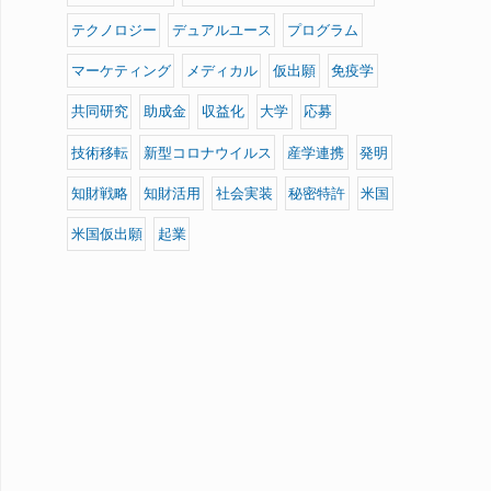
r
テクノロジー
デュアルユース
プログラム
:
マーケティング
メディカル
仮出願
免疫学
共同研究
助成金
収益化
大学
応募
技術移転
新型コロナウイルス
産学連携
発明
知財戦略
知財活用
社会実装
秘密特許
米国
米国仮出願
起業