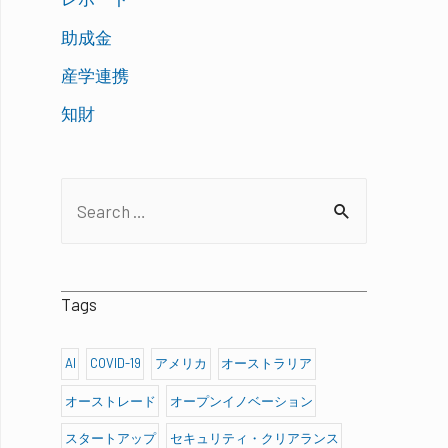
助成金
産学連携
知財
S
e
a
r
Tags
c
h
AI
COVID-19
アメリカ
オーストラリア
f
オーストレード
オープンイノベーション
o
スタートアップ
セキュリティ・クリアランス