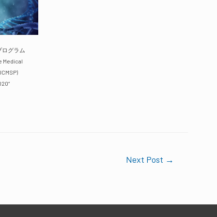
プログラム
e Medical
JCMSP)
020“
Next Post
→