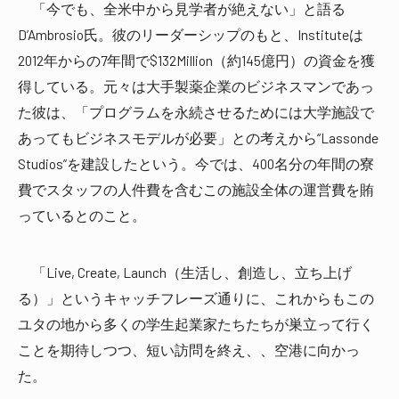
「今でも、全米中から見学者が絶えない」と語る
D’Ambrosio氏。彼のリーダーシップのもと、Instituteは
2012年からの7年間で$132Million（約145億円）の資金を獲
得している。元々は大手製薬企業のビジネスマンであっ
た彼は、「プログラムを永続させるためには大学施設で
あってもビジネスモデルが必要」との考えから“Lassonde
Studios”を建設したという。今では、400名分の年間の寮
費でスタッフの人件費を含むこの施設全体の運営費を賄
っているとのこと。
「Live, Create, Launch（生活し、創造し、立ち上げ
る）」というキャッチフレーズ通りに、これからもこの
ユタの地から多くの学生起業家たちたちが巣立って行く
ことを期待しつつ、短い訪問を終え、、空港に向かっ
た。