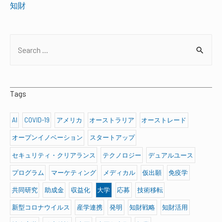
知財
S
e
a
r
Tags
c
h
AI
COVID-19
アメリカ
オーストラリア
オーストレード
f
オープンイノベーション
スタートアップ
o
セキュリティ・クリアランス
テクノロジー
デュアルユース
r
プログラム
マーケティング
メディカル
仮出願
免疫学
:
共同研究
助成金
収益化
大学
応募
技術移転
新型コロナウイルス
産学連携
発明
知財戦略
知財活用