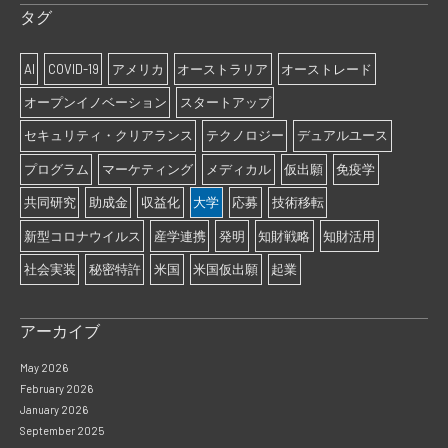
タグ
AI
COVID-19
アメリカ
オーストラリア
オーストレード
オープンイノベーション
スタートアップ
セキュリティ・クリアランス
テクノロジー
デュアルユース
プログラム
マーケティング
メディカル
仮出願
免疫学
共同研究
助成金
収益化
大学
応募
技術移転
新型コロナウイルス
産学連携
発明
知財戦略
知財活用
社会実装
秘密特許
米国
米国仮出願
起業
アーカイブ
May 2026
February 2026
January 2026
September 2025