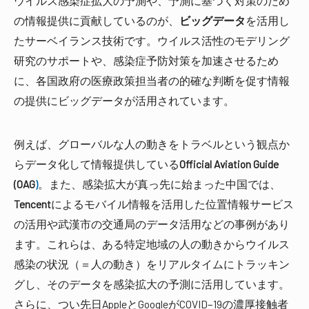
ウイルス感染症拡大の予測や、予測に基づく対策のため
の情報提供に貢献しているのが、
ビッグデータ
を活用し
たサーベイランス技術です。ウイルス活性のモデリング
研究のサポートや、感染症予防対策を加速させるため
に、各国政府の医療政策担当者の的確な判断を促す情報
の提供にビッグデータが活用されています。
例えば、グローバルな人の動きをトラベルという観点か
らデータ化して情報提供している
Official Aviation Guide
(OAG
)
。また、感染拡大が真っ先に始まった中国では、
Tencent
によるモバイル情報を活用した位置情報サービス
の活用や武漢市の交通局のデータ活用などの事例があり
ます。これらは、ある特定地域の人の動きからウイルス
感染の状況（＝人の動き）をリアルタイムにトラッキン
グし、そのデータを感染拡大の予測に活用しています。
さらに、つい先日AppleとGoogleがCOVID−19の濃厚接触者