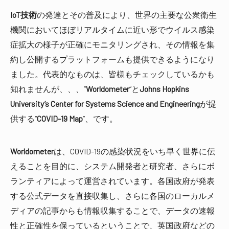
IoT技術
の発達とその普及により、世界の主要な公衆衛生
機関においてほぼリアルタイムに近い形でウイルス感染
症拡大の様子が正確にモニタリングされ、その情報を集
約し公開するプラットフォームも提供できるようになり
ました。代表的なものは、皆様もチェックしているかも
知れませんが、、、”
Worldometer
“と
Johns Hopkins
University’s Center for Systems Science and Engineering
が提
供する“
COVID-19 Map
”、です。
Worldometer
は、COVID-19の感染状況をいち早く世界に伝
えることを目的に、システム開発者と研究者、さらにボ
ランティアによって運営されています。各国政府が発表
する公式データを直接収集し、さらに各国のローカルメ
ディアの記事からも情報収集することで、データの速報
性と正確性を保っているということで、英国政府などの