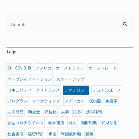
S
e
a
r
Tags
c
h
AI
COVID-19
アメリカ
オーストラリア
オーストレード
f
オープンイノベーション
スタートアップ
o
セキュリティ・クリアランス
テクノロジー
デュアルユース
r
プログラム
マーケティング
メディカル
仮出願
免疫学
:
共同研究
助成金
収益化
大学
応募
技術移転
新型コロナウイルス
産学連携
発明
知財戦略
知財活用
社会実装
秘密特許
米国
米国仮出願
起業