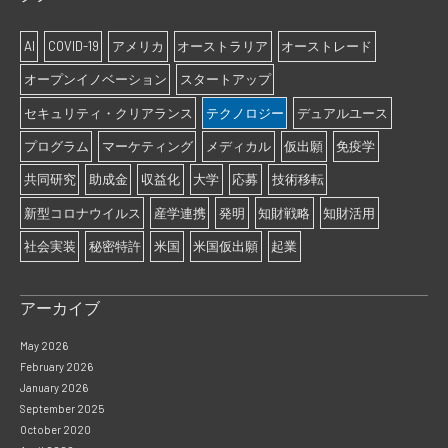
AI
COVID-19
アメリカ
オーストラリア
オーストレード
オープンイノベーション
スタートアップ
セキュリティ・クリアランス
テクノロジー
デュアルユース
プログラム
マーケティング
メディカル
仮出願
免疫学
共同研究
助成金
収益化
大学
応募
技術移転
新型コロナウイルス
産学連携
発明
知財戦略
知財活用
社会実装
秘密特許
米国
米国仮出願
起業
アーカイブ
May 2026
February 2026
January 2026
September 2025
October 2020